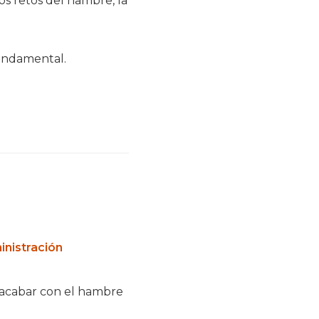
os retos del hambre, la
fundamental.
inistración
 acabar con el hambre