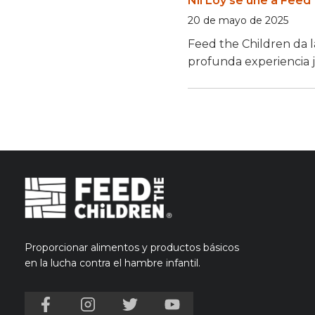
Nil Loy se une a Feed
20 de mayo de 2025
Feed the Children da l
profunda experiencia ju
Proporcionar alimentos y productos básicos
en la lucha contra el hambre infantil.