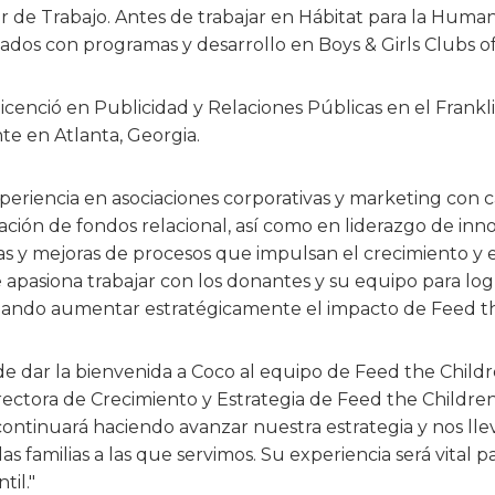
r de Trabajo. Antes de trabajar en Hábitat para la Huma
nados con programas y desarrollo en Boys & Girls Clubs o
licenció en Publicidad y Relaciones Públicas en el Frankl
e en Atlanta, Georgia.
eriencia en asociaciones corporativas y marketing con 
ción de fondos relacional, así como en liderazgo de innov
s y mejoras de procesos que impulsan el crecimiento y e
e apasiona trabajar con los donantes y su equipo para log
eseando aumentar estratégicamente el impacto de Feed t
 dar la bienvenida a Coco al equipo de Feed the Childr
ectora de Crecimiento y Estrategia de Feed the Childre
ontinuará haciendo avanzar nuestra estrategia y nos ll
as familias a las que servimos. Su experiencia será vital 
til."