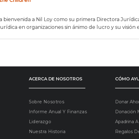
 the Children
a bienvenida a Nil Loy como su primera Directora Jurídic
rídica en organizaciones sin ánimo de lucro y su visión es
ACERCA DE NOSOTROS
CÓMO AY
Sobre Nosotros
Donar Aho
Informe Anual Y Finanzas
Donación 
Liderazgo
Apadrina A
Nuestra Historia
Regalos De